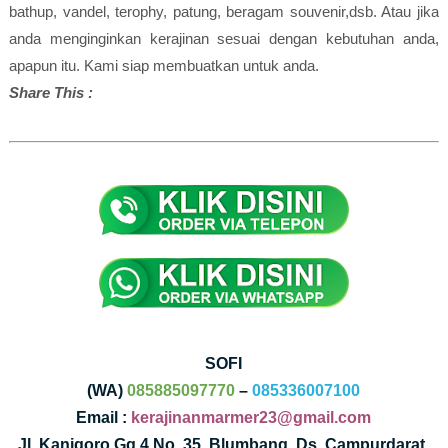
bathup, vandel, terophy, patung, beragam souvenir,dsb. Atau jika
anda menginginkan kerajinan sesuai dengan kebutuhan anda,
apapun itu. Kami siap membuatkan untuk anda.
Share This :
SOFI
(WA)
085885097770
–
085336007100
Email :
kerajinanmarmer23@gmail.com
Jl. Kanigoro Gg 4 No. 35, Blumbang, Ds. Campurdarat,