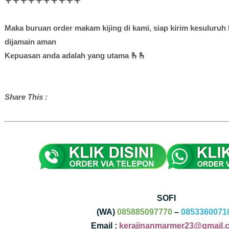
🌹🌹🌹🌹🌹🌹🌹🌹🌹🌹
Maka buruan order makam kijing di kami, siap kirim kesuluruh
dijamain aman
Kepuasan anda adalah yang utama 🫰🫰
Share This :
SOFI
(WA)
085885097770
–
0853360071
Email :
kerajinanmarmer23@gmail.