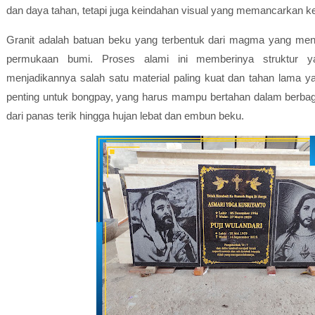
dan daya tahan, tetapi juga keindahan visual yang memancarkan
Granit adalah batuan beku yang terbentuk dari magma yang men
permukaan bumi. Proses alami ini memberinya struktur y
menjadikannya salah satu material paling kuat dan tahan lama ya
penting untuk bongpay, yang harus mampu bertahan dalam berba
dari panas terik hingga hujan lebat dan embun beku.