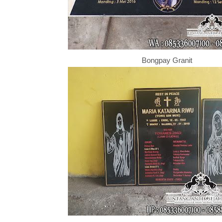
Bongpay Granit