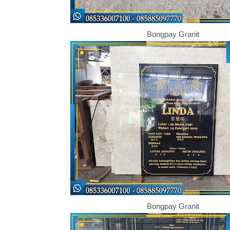
Bongpay Granit
Bongpay Granit