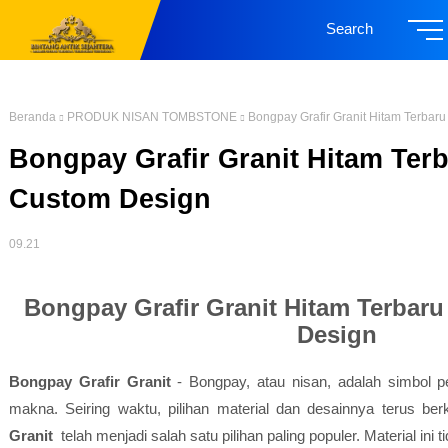
Search
Beranda
PRODUK NISAN TOMBSTONE
Bongpay Grafir Granit Hitam Terba
Bongpay Grafir Granit Hitam Ter
Custom Design
09.21
Bongpay Grafir Granit Hitam Terbar
Design
Bongpay Grafir Granit
- Bongpay, atau nisan, adalah simbol p
makna. Seiring waktu, pilihan material dan desainnya terus b
Granit
telah menjadi salah satu pilihan paling populer. Material i