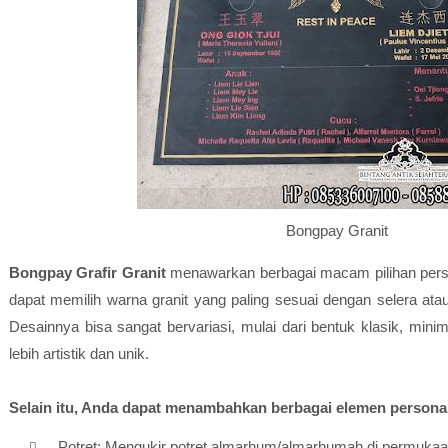
Bongpay Granit
Bongpay Grafir Granit
menawarkan berbagai macam pilihan person
dapat memilih warna granit yang paling sesuai dengan selera at
Desainnya bisa sangat bervariasi, mulai dari bentuk klasik, mini
lebih artistik dan unik.
Selain itu, Anda dapat menambahkan berbagai elemen personal
Potret: Mengukir potret almarhum/almarhumah di permukaa