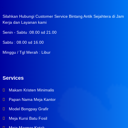
Silahkan Hubungi Customer Service Bintang Antik Sejahtera di Jam
Kerja dan Layanan kami
Senin - Sabtu :08.00 sd 21.00
Sabtu : 08.00 sd 16.00
Minggu / Tgl Merah : Libur
Services
Makam Kristen Minimalis
Papan Nama Meja Kantor
Model Bongpay Grafir
Meja Kursi Batu Fosil
Meja Marmer Kotak