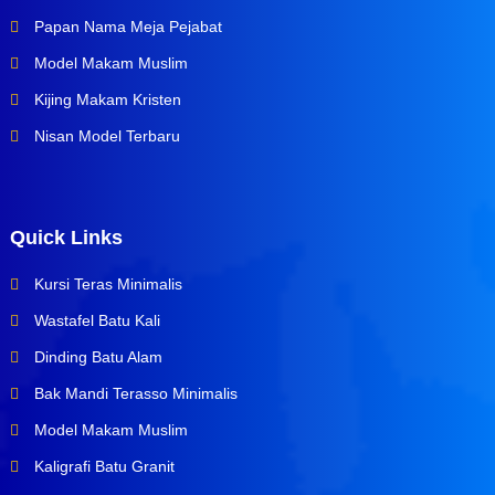
Papan Nama Meja Pejabat
Model Makam Muslim
Kijing Makam Kristen
Nisan Model Terbaru
Quick Links
Kursi Teras Minimalis
Wastafel Batu Kali
Dinding Batu Alam
Bak Mandi Terasso Minimalis
Model Makam Muslim
Kaligrafi Batu Granit