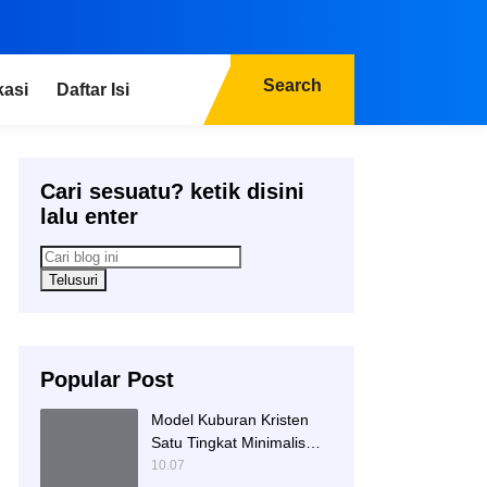
Search
kasi
Daftar Isi
Cari sesuatu? ketik disini
lalu enter
Popular Post
Model Kuburan Kristen
Satu Tingkat Minimalis
Dengan Nisan Kotak
10.07