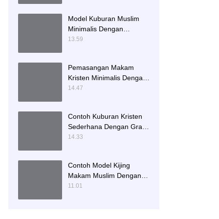
Model Kuburan Muslim
Minimalis Dengan
Kaligrafi dan Tempat
13.59
Bunga
Pemasangan Makam
Kristen Minimalis Dengan
Batu Granit Hitam
14.47
Contoh Kuburan Kristen
Sederhana Dengan Granit
Hitam
14.33
Contoh Model Kijing
Makam Muslim Dengan
Nisan Patok Pipih
11.01