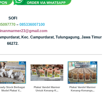
SOFI
85097770
–
085336007100
jinanmarmer23@gmail.com
Campurdarat, Kec. Campurdarat, Tulungagung, Jawa Timur
66272.
eady Stock Berbagai
Plakat Vandel Marmer
Plakat Vandel Marmer
Model Plakat V...
Untuk Kenang-K...
Kenang-Kenanga...