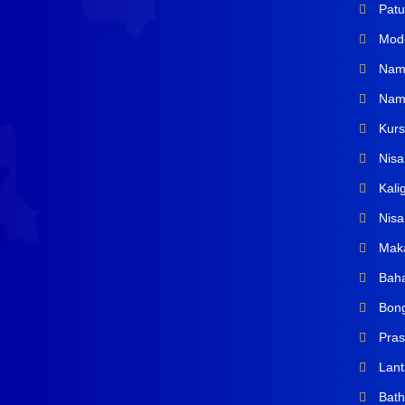
Patu
Mode
Name
Name
Kurs
Nisa
Kalig
Nisa
Maka
Baha
Bong
Pras
Lant
Bath