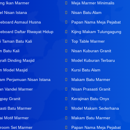
ng Ikan Marmer
Meja Marmer Minimalis
l Nisan Istana
Nisan Batu Alam
board Asmaul Husna
Papan Nama Meja Pejabat
board Daftar Riwayat Hidup
Kijing Makam Tulungagung
i Taman Batu Kali
Top Table Marmer
n Batu Kali
Nisan Kuburan Granit
rafi Dinding Masjid
Model Kuburan Terbaru
n Model Masjid
Kursi Batu Alam
m Perjamuan Nisan Istana
Makam Batu Marmer
n Vandel Marmer
Nisan Prasasti Granit
pay Granit
Kerajinan Batu Onyx
asti Batu Marmer
Model Makam Sederhana
ai Motif Marmer
Makam Batu Marmer
room Set Marmer
Papan Nama Meja Pejabat