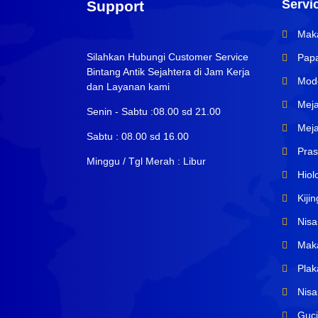
Servi
Support
Maka
Silahkan Hubungi Customer Service
Papa
Bintang Antik Sejahtera di Jam Kerja
Mode
dan Layanan kami
Meja 
Senin - Sabtu :08.00 sd 21.00
Meja
Sabtu : 08.00 sd 16.00
Prasa
Minggu / Tgl Merah : Libur
Hiol
Kiji
Nisa
Maka
Plak
Nisan
Guci