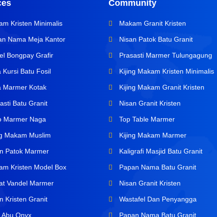
ces
Community
m Kristen Minimalis
Makam Granit Kristen
n Nama Meja Kantor
Nisan Patok Batu Granit
l Bongpay Grafir
Prasasti Marmer Tulungagung
Kursi Batu Fosil
Kijing Makam Kristen Minimalis
 Marmer Kotak
Kijing Makam Granit Kristen
sti Batu Granit
Nisan Granit Kristen
o Marmer Naga
Top Table Marmer
ng Makam Muslim
Kijing Makam Marmer
n Patok Marmer
Kaligrafi Masjid Batu Granit
m Kristen Model Box
Papan Nama Batu Granit
at Vandel Marmer
Nisan Granit Kristen
 Kristen Granit
Wastafel Dan Penyangga
 Abu Onyx
Papan Nama Batu Granit