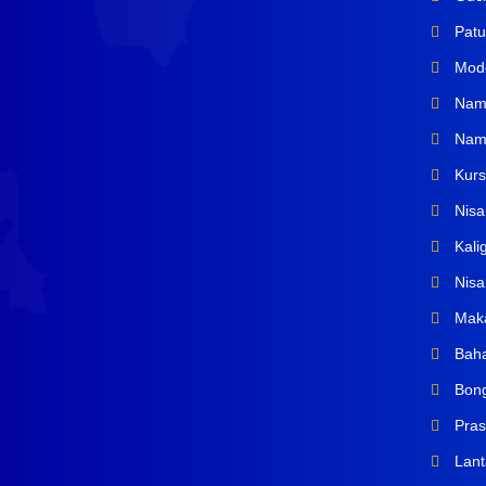
Patu
Mode
Name
Name
Kurs
Nisa
Kalig
Nisa
Maka
Baha
Bong
Pras
Lant