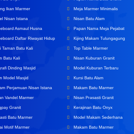
ng Ikan Marmer
Meja Marmer Minimalis
l Nisan Istana
Nisan Batu Alam
board Asmaul Husna
Papan Nama Meja Pejabat
board Daftar Riwayat Hidup
Kijing Makam Tulungagung
i Taman Batu Kali
Top Table Marmer
n Batu Kali
Nisan Kuburan Granit
rafi Dinding Masjid
Model Kuburan Terbaru
n Model Masjid
Kursi Batu Alam
m Perjamuan Nisan Istana
Makam Batu Marmer
n Vandel Marmer
Nisan Prasasti Granit
pay Granit
Kerajinan Batu Onyx
asti Batu Marmer
Model Makam Sederhana
ai Motif Marmer
Makam Batu Marmer