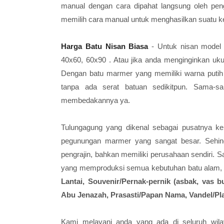
manual dengan cara dipahat langsung oleh peng
memilih cara manual untuk menghasilkan suatu ke
Harga Batu Nisan Biasa
- Untuk nisan model p
40x60, 60x90 . Atau jika anda menginginkan uk
Dengan batu marmer yang memiliki warna putih 
tanpa ada serat batuan sedikitpun. Sama-
membedakannya ya.
Tulungagung yang dikenal sebagai pusatnya ke
pegunungan marmer yang sangat besar. Sehing
pengrajin, bahkan memiliki perusahaan sendiri. 
yang memproduksi semua kebutuhan batu alam, 
Lantai, Souvenir/Pernak-pernik (asbak, vas b
Abu Jenazah, Prasasti/Papan Nama, Vandel/Plak
Kami melayani anda yang ada di seluruh wila