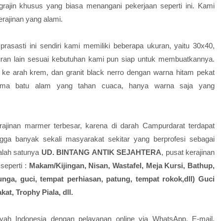
rajin khusus yang biasa menangani pekerjaan seperti ini. Kami
rajinan yang alami.
rasasti ini sendiri kami memiliki beberapa ukuran, yaitu 30x40,
uran lain sesuai kebutuhan kami pun siap untuk membuatkannya.
ke arah krem, dan granit black nerro dengan warna hitam pekat
sama batu alam yang tahan cuaca, hanya warna saja yang
rajinan marmer terbesar, karena di darah Campurdarat terdapat
ga banyak sekali masyarakat sekitar yang berprofesi sebagai
Salah satunya
UD. BINTANG ANTIK SEJAHTERA
, pusat kerajinan
seperti :
Makam/Kijingan, Nisan, Wastafel, Meja Kursi, Bathup,
unga, guci, tempat perhiasan, patung, tempat rokok,dll) Guci
at, Trophy Piala, dll.
yah Indonesia dengan pelayanan online via WhatsApp, E-mail,