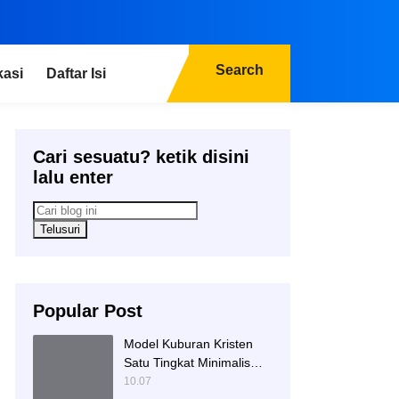
Search
kasi
Daftar Isi
Cari sesuatu? ketik disini
lalu enter
Popular Post
Model Kuburan Kristen
Satu Tingkat Minimalis
Dengan Nisan Kotak
10.07