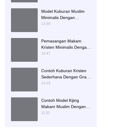
Model Kuburan Muslim
Minimalis Dengan
Kaligrafi dan Tempat
13.59
Bunga
Pemasangan Makam
Kristen Minimalis Dengan
Batu Granit Hitam
14.47
Contoh Kuburan Kristen
Sederhana Dengan Granit
Hitam
14.33
Contoh Model Kijing
Makam Muslim Dengan
Nisan Patok Pipih
11.01