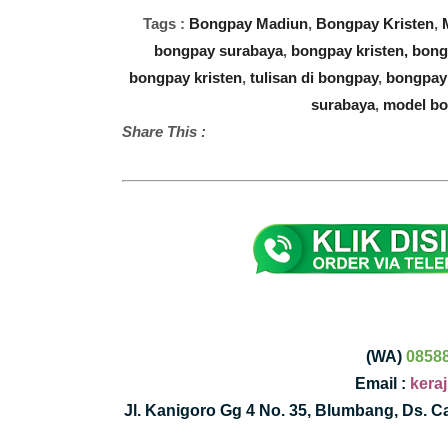
Tags :
Bongpay Madiun
,
Bongpay Kristen
,
bongpay surabaya
,
bongpay kristen,
bong
bongpay kristen
,
tulisan di bongpay
,
bongpay 
surabaya
,
model bo
Share This :
(WA)
0858
Email :
kera
Jl. Kanigoro Gg 4 No. 35, Blumbang, Ds. 