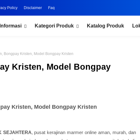
vacy Policy
Disclaimer
Faq
Informasi
Kategori Produk
Katalog Produk
Lo
, Bongpay Kristen, Model Bongpay Kristen
y Kristen, Model Bongpay
ay Kristen, Model Bongpay Kristen
IK SEJAHTERA
, pusat kerajinan marmer online aman, murah, dan