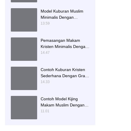
Model Kuburan Muslim
Minimalis Dengan
Kaligrafi dan Tempat
13.59
Bunga
Pemasangan Makam
Kristen Minimalis Dengan
Batu Granit Hitam
14.47
Contoh Kuburan Kristen
Sederhana Dengan Granit
Hitam
14.33
Contoh Model Kijing
Makam Muslim Dengan
Nisan Patok Pipih
11.01