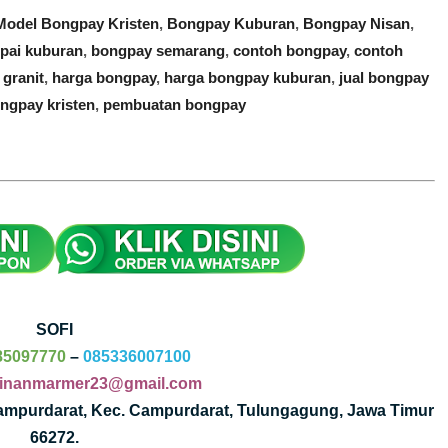
Model Bongpay Kristen
,
Bongpay Kuburan
,
Bongpay Nisan
,
pai kuburan
,
bongpay semarang
,
contoh bongpay
,
contoh
granit
,
harga bongpay
,
harga bongpay kuburan
,
jual bongpay
ngpay kristen
,
pembuatan bongpay
SOFI
85097770
–
085336007100
jinanmarmer23@gmail.com
Campurdarat, Kec. Campurdarat, Tulungagung, Jawa Timur
66272.