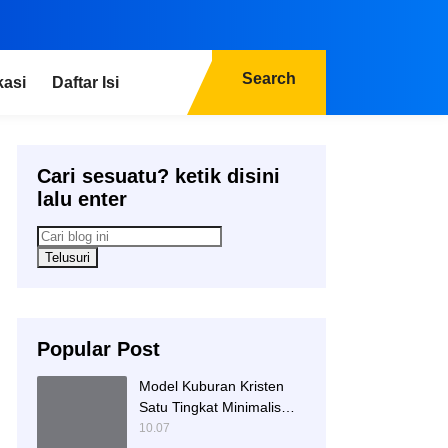
Search
kasi
Daftar Isi
Cari sesuatu? ketik disini
lalu enter
Popular Post
Model Kuburan Kristen
Satu Tingkat Minimalis
Dengan Nisan Kotak
10.07