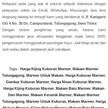
Melayani anda yang ada di seluruh wilayah Indonesia dengan
pelayanan online via Email, WhatsApp, Massanger, atau bisa
langsung datang ke tempat kami yang beralamat di
Jl. Kanigoro
GG 4 No. 35 Ds. Campurdarat, Tulungagung Jawa Timur.
Dengan sistem pengiriman yang aman, karena kami
menggunakan jasa eksepedisi langganan sejak tahun 2009,
pengemasan menggunakan packingan kayu. Jadi tetap aman dan
utuh walau dalam perjalanan jauh sekalipun.
Tags :
Harga Kijing Kuburan Marmer
,
Makam Marmer
Tulungagung
,
Marmer Untuk Makam
,
Harga Kuburan Marmer
,
Gambar Kuburan Marmer
,
Harga Nisan Kuburan Marmer
,
Harga Kijing Kuburan Marmer
,
Makam Batu Marmer
,
Makam
Dari Marmer
,
Makam Keramik Marmer
,
Makam Marmer
Tulungagung
,
Marmer Untuk Kuburan,
Makam Marmer
,
Harga
Makam Marmer
,
Kijing Makam Marmer
,
Makam Batu Marmer
,