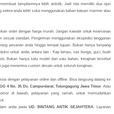
embuat tampilannnya lebih artistik. Jadi nda memiliki dua opsi
ng selera anda lebih suka menggunakan bahan batuan marmer atau
ilahkan order dengan harga murah. Jangan kawatir untuk keamanan
 sesuai standart. Pengiriman menggunakan ekspedisi langganan
rang pesanan anda hingga tempat tujuan. Bukan hanya lumpang
uksi untuk anda, antara lain : Kap lampu, vas bunga, guci, buah
 dsb. Bukan hanya satu model dan satu bahan, kerajinan tersebut
 juga menerima custom desain untuk seluruh kerajinan.
esia dengan pelayanan online dan offline. Bisa langsung datang ke
 GG 4 No. 35 Ds. Campurdarat, Tulungagung Jawa Timur
. Atau
 nomor di bawah, pelayanan yang ramah, untuk memudahkan
ya.
 alam anda pada
UD. BINTANG ANTIK SEJAHTERA
. Layanan