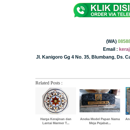
(WA)
0858
Email :
kera
Jl. Kanigoro Gg 4 No. 35, Blumbang, Ds. 
Related Posts :
Harga Kerajinan dan
Aneka Model Papan Nama
An
Lantai Marmer T...
Meja Pejabat...