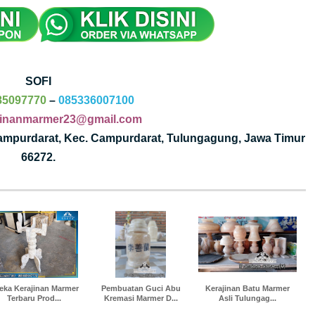
SOFI
85097770
–
085336007100
jinanmarmer23@gmail.com
Campurdarat, Kec. Campurdarat, Tulungagung, Jawa Timur
66272.
eka Kerajinan Marmer
Pembuatan Guci Abu
Kerajinan Batu Marmer
Terbaru Prod...
Kremasi Marmer D...
Asli Tulungag...