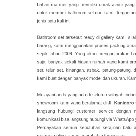
bahan marmer yang memiliki corak alami yang m
untuk membeli bathroom set dari kami. Tergantu
jenis batu kali ini.
Bathroom set tersebut ready di gallery kami, s
barang, kami menggunakan proses packing aman
sejak tahun 2009. Yang akan mengantarakan ba
saja, banyak sekali hiasan rumah yang kami prod
set, telur set, kinangan, asbak, patung-patung,
kami buat dengan banyak model dan ukuran. Kami
Melayani anda yang ada di seluruh wilayah Indon
showroom kami yang beralamat di
Jl. Kanigoro
langsung hubungi customer service dengan
komunikasi bisa langsung hubungi via WhatsApp 
Percayakan semua kebutuhan kerajinan batu
marmer online, aman, murah dan terpercaya.