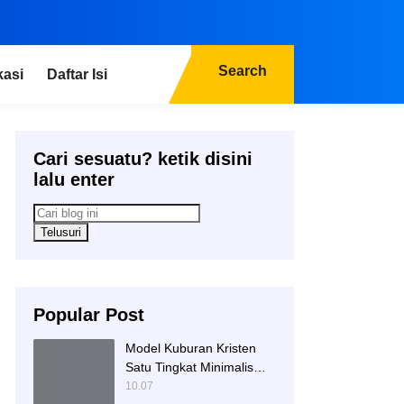
Search
kasi
Daftar Isi
Cari sesuatu? ketik disini
lalu enter
Popular Post
Model Kuburan Kristen
Satu Tingkat Minimalis
Dengan Nisan Kotak
10.07