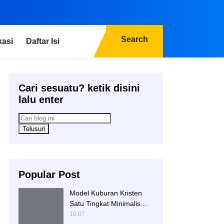
Search
kasi
Daftar Isi
Cari sesuatu? ketik disini
lalu enter
Popular Post
Model Kuburan Kristen
Satu Tingkat Minimalis
Dengan Nisan Kotak
10.07