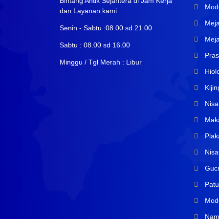
Bintang Antik Sejahtera di Jam Kerja
Mode
dan Layanan kami
Meja 
Senin - Sabtu :08.00 sd 21.00
Meja
Sabtu : 08.00 sd 16.00
Prasa
Minggu / Tgl Merah : Libur
Hiol
Kiji
Nisa
Maka
Plak
Nisan
Guci
Patu
Mode
Name