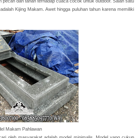
 pecah dan tahan terhadap cuaca cocok untuk outdoor. Salah satu
adalah Kijing Makam. Awet hingga puluhan tahun karena memiliki
el Makam Pahlawan
cari oleh masyarakat adalah model minimalis. Model yang cukup