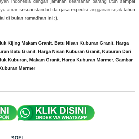
layah Indonesia dengan jaminan keamanan barang utuh sampai
yu aman sesuai standart dan jasa expedisi langganan sejak tahun
l di bulan ramadhan ini :).
uk Kijing Makam Granit
,
Batu Nisan Kuburan Granit
,
Harga
ran Batu Granit
,
Harga Nisan Kuburan Granit
,
Kuburan Dari
tuk Kuburan
,
Makam Granit
,
Harga Kuburan Marmer
,
Gambar
Kuburan Marmer
SOFI