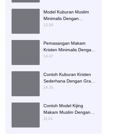
Model Kuburan Muslim
Minimalis Dengan
Kaligrafi dan Tempat
13.59
Bunga
Pemasangan Makam
Kristen Minimalis Dengan
Batu Granit Hitam
14.47
Contoh Kuburan Kristen
Sederhana Dengan Granit
Hitam
14.33
Contoh Model Kijing
Makam Muslim Dengan
Nisan Patok Pipih
11.01