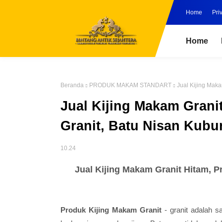
Home
Pri
Home
Beranda
PRODUK MAKAM STANDART
Jual Kijing Maka
Jual Kijing Makam Grani
Granit, Batu Nisan Kubu
10.24
Jual Kijing Makam Granit Hitam, 
Produk Kijing Makam Granit
- granit adalah s