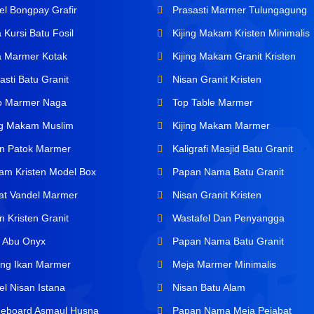
l Bongpay Grafir
Prasasti Marmer Tulungagung
Kursi Batu Fosil
Kijing Makam Kristen Minimalis
 Marmer Kotak
Kijing Makam Granit Kristen
sti Batu Granit
Nisan Granit Kristen
o Marmer Naga
Top Table Marmer
ng Makam Muslim
Kijing Makam Marmer
n Patok Marmer
Kaligrafi Masjid Batu Granit
m Kristen Model Box
Papan Nama Batu Granit
at Vandel Marmer
Nisan Granit Kristen
 Kristen Granit
Wastafel Dan Penyangga
 Abu Onyx
Papan Nama Batu Granit
ng Ikan Marmer
Meja Marmer Minimalis
l Nisan Istana
Nisan Batu Alam
board Asmaul Husna
Papan Nama Meja Pejabat