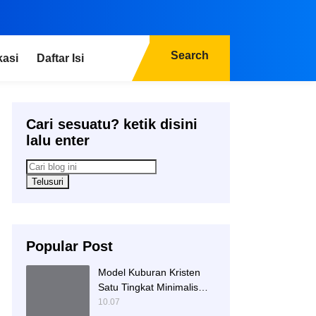
Search
kasi
Daftar Isi
Cari sesuatu? ketik disini
lalu enter
Popular Post
Model Kuburan Kristen
Satu Tingkat Minimalis
Dengan Nisan Kotak
10.07