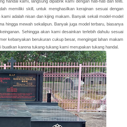
g handal kami, langsung dipabrik kami dengan hati-hati dan teliti.
ah memiliki skill, untuk menghasilkan kerajinan sesuai dengan
n kami adalah nisan dan kijing makam. Banyak sekali model-model
ana hingga mewah sekalipun. Banyak juga model terbaru, biasanya
keinganan. Sehingga akan kami desainkan terlebih dahulu sesuai
omer kebanyakan berukuran cukup besar, mengingat lahan makam
mi buatkan karena tukang-tukang kami merupakan tukang handal.