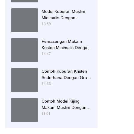
Model Kuburan Muslim
Minimalis Dengan
Kaligrafi dan Tempat
13.59
Bunga
Pemasangan Makam
Kristen Minimalis Dengan
Batu Granit Hitam
14.47
Contoh Kuburan Kristen
Sederhana Dengan Granit
Hitam
14.33
Contoh Model Kijing
Makam Muslim Dengan
Nisan Patok Pipih
11.01