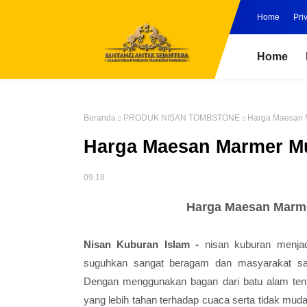
Home
Pri
Home
Beranda
PRODUK NISAN TOMBSTONE
Harga Maesan M
Harga Maesan Marmer Mu
09.18
Harga Maesan Marme
Nisan Kuburan Islam -
nisan kuburan menjad
suguhkan sangat beragam dan masyarakat sa
Dengan menggunakan bagan dari batu alam tent
yang lebih tahan terhadap cuaca serta tidak muda