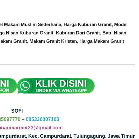
l Makam Muslim Sederhana
,
Harga Kuburan Granit
,
Model
ga Nisan Kuburan Granit
,
Kuburan Dari Granit
,
Batu Nisan
akam Granit
,
Makam Granit Kristen
,
Harga Makam Granit
SOFI
85097770
–
085336007100
jinanmarmer23@gmail.com
Campurdarat, Kec. Campurdarat, Tulungagung, Jawa Timur