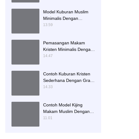
Model Kuburan Muslim
Minimalis Dengan
Kaligrafi dan Tempat
13.59
Bunga
Pemasangan Makam
Kristen Minimalis Dengan
Batu Granit Hitam
14.47
Contoh Kuburan Kristen
Sederhana Dengan Granit
Hitam
14.33
Contoh Model Kijing
Makam Muslim Dengan
Nisan Patok Pipih
11.01