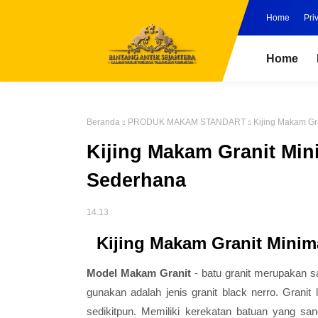
Home
Pri
Home
Beranda
PRODUK MAKAM STANDART
Kijing Makam Gr
Kijing Makam Granit Mi
Sederhana
14.13
Kijing Makam Granit Minim
Model Makam Granit
- batu granit merupakan s
gunakan adalah jenis granit black nerro. Granit
sedikitpun. Memiliki kerekatan batuan yang s