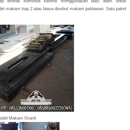
p terlihat istimewa karena menggunakan batu alam untuk
del makam trap 2 atau biasa disebut makam pahlawan. Satu paket
odel Makam Granit