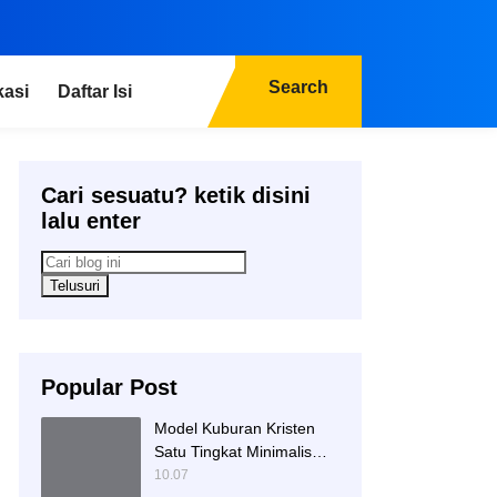
Search
kasi
Daftar Isi
Cari sesuatu? ketik disini
lalu enter
Popular Post
Model Kuburan Kristen
Satu Tingkat Minimalis
Dengan Nisan Kotak
10.07