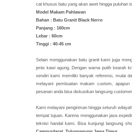
cat khusus batu yang akan awet hingga puluhan ta
Model Makam Pahlawan
Bahan : Batu Granit Black Nerro
Panjang : 160cm
Lebar : 60cm
Tinggi : 40-45 cm
Selain menggunakan batu granit kami juga men
jenis kawi agung. Dengan warna putih kearah k
sendiri kami memiliki banyak referensi, mulai 
melayani pembuatan makam custom, apapun m
pesanan anda bisa diskusikan langsung custome
Kami melayani pengiriman hingga seluruh wilay
tempat tujuan. Karena menggunakan jasa expedi
teknisi handal kami. Bisa kunjungi langsung 
Campurdarat, Tulungagung Jawa Timur.