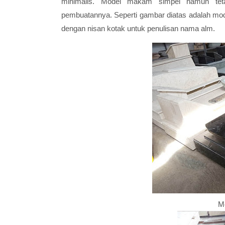
minimalis. Model makam simpel namun teta
pembuatannya. Seperti gambar diatas adalah mo
dengan nisan kotak untuk penulisan nama alm.
M