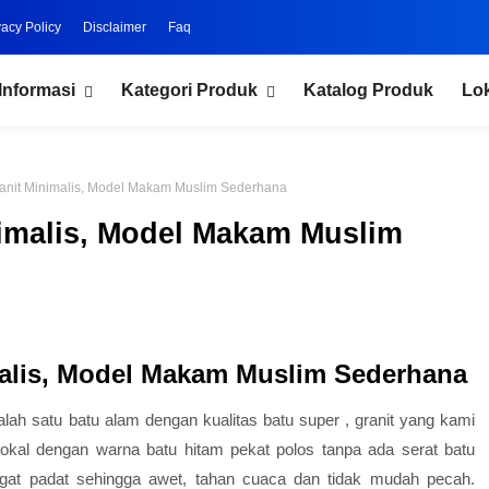
vacy Policy
Disclaimer
Faq
Informasi
Kategori Produk
Katalog Produk
Lo
anit Minimalis, Model Makam Muslim Sederhana
nimalis, Model Makam Muslim
alis, Model Makam Muslim Sederhana
alah satu batu alam dengan kualitas batu super , granit yang kami
 lokal dengan warna batu hitam pekat polos tanpa ada serat batu
angat padat sehingga awet, tahan cuaca dan tidak mudah pecah.