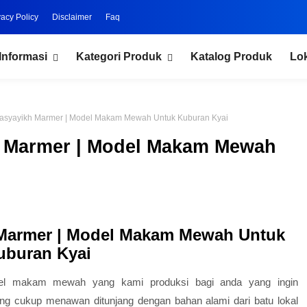
vacy Policy
Disclaimer
Faq
Informasi
Kategori Produk
Katalog Produk
Lo
syayikh Marmer | Model Makam Mewah Untuk Kuburan Kyai
 Marmer | Model Makam Mewah
Marmer | Model Makam Mewah Untuk
uburan Kyai
el makam mewah yang kami produksi bagi anda yang ingin
g cukup menawan ditunjang dengan bahan alami dari batu lokal