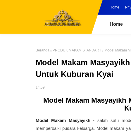
Home
Pri
Home
Beranda
PRODUK MAKAM STANDART
Model Makam Ma
Model Makam Masyayikh
Untuk Kuburan Kyai
14.59
Model Makam Masyayikh 
K
Model Makam Masyayikh
- salah satu mod
memperbaiki pusara keluarga. Model makam yan