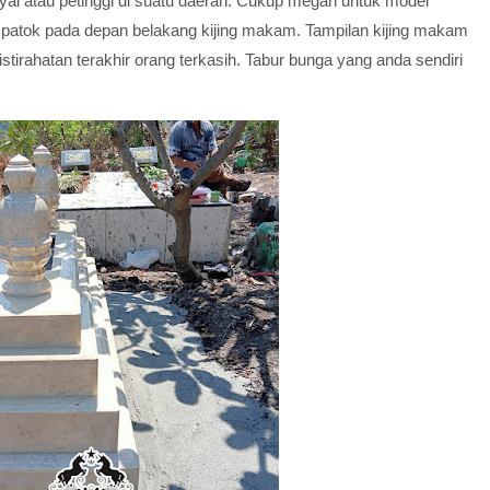
i atau petinggi di suatu daerah. Cukup megah untuk model
n patok pada depan belakang kijing makam. Tampilan kijing makam
stirahatan terakhir orang terkasih. Tabur bunga yang anda sendiri