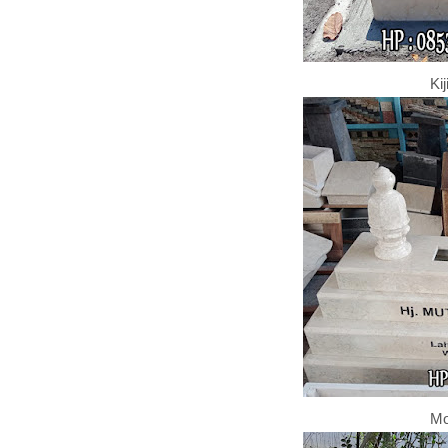
Ki
Mo