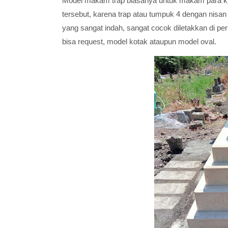
Model makam trap biasanya untuk makam para kya
tersebut, karena trap atau tumpuk 4 dengan nisa
yang sangat indah, sangat cocok diletakkan di peri
bisa request, model kotak ataupun model oval.