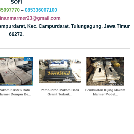
SOFI
85097770
–
085336007100
jinanmarmer23@gmail.com
Campurdarat, Kec. Campurdarat, Tulungagung, Jawa Timur
66272.
Makam Kristen Batu
Pembuatan Makam Batu
Pembuatan Kijing Makam
armer Dengan Be...
Granit Terbaik...
Marmer Model...