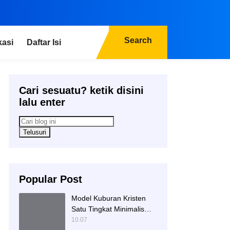
Search
kasi
Daftar Isi
Cari sesuatu? ketik disini
lalu enter
Popular Post
Model Kuburan Kristen
Satu Tingkat Minimalis
Dengan Nisan Kotak
10.07