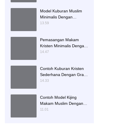
Model Kuburan Muslim
Minimalis Dengan
Kaligrafi dan Tempat
13.59
Bunga
Pemasangan Makam
Kristen Minimalis Dengan
Batu Granit Hitam
14.47
Contoh Kuburan Kristen
Sederhana Dengan Granit
Hitam
14.33
Contoh Model Kijing
Makam Muslim Dengan
Nisan Patok Pipih
11.01