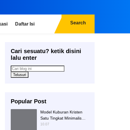
Search
kasi
Daftar Isi
Cari sesuatu? ketik disini
lalu enter
Popular Post
Model Kuburan Kristen
Satu Tingkat Minimalis
Dengan Nisan Kotak
10.07