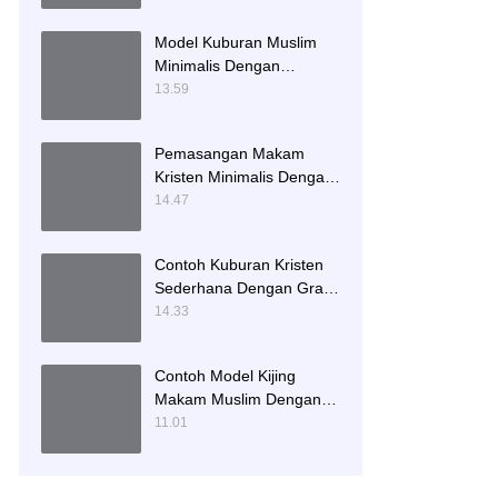
Model Kuburan Muslim
Minimalis Dengan
Kaligrafi dan Tempat
13.59
Bunga
Pemasangan Makam
Kristen Minimalis Dengan
Batu Granit Hitam
14.47
Contoh Kuburan Kristen
Sederhana Dengan Granit
Hitam
14.33
Contoh Model Kijing
Makam Muslim Dengan
Nisan Patok Pipih
11.01