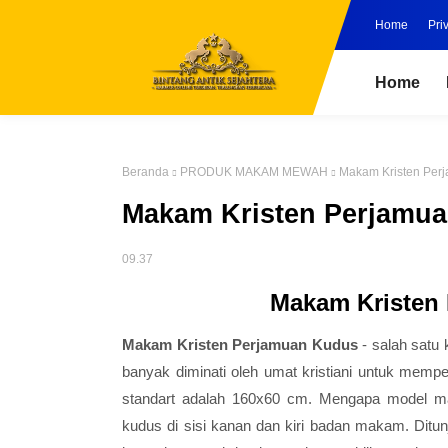
Home
Pri
Home
Beranda
PRODUK MAKAM MEWAH
Makam Kristen Per
Makam Kristen Perjamu
09.37
Makam Kristen
Makam Kristen Perjamuan Kudus
- salah satu
banyak diminati oleh umat kristiani untuk memp
standart adalah 160x60 cm. Mengapa model ma
kudus di sisi kanan dan kiri badan makam. Dit