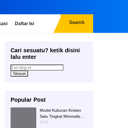
Search
kasi
Daftar Isi
Cari sesuatu? ketik disini
lalu enter
Popular Post
Model Kuburan Kristen
Satu Tingkat Minimalis
Dengan Nisan Kotak
10.07