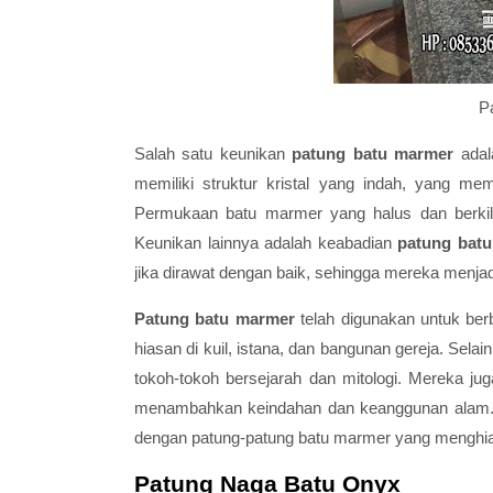
P
Salah satu keunikan
patung batu marmer
adal
memiliki struktur kristal yang indah, yang m
Permukaan batu marmer yang halus dan berki
Keunikan lainnya adalah keabadian
patung bat
jika dirawat dengan baik, sehingga mereka menja
Patung batu marmer
telah digunakan untuk ber
hiasan di kuil, istana, dan bangunan gereja. Selain
tokoh-tokoh bersejarah dan mitologi. Mereka ju
menambahkan keindahan dan keanggunan alam. B
dengan patung-patung batu marmer yang menghia
Patung Naga Batu Onyx