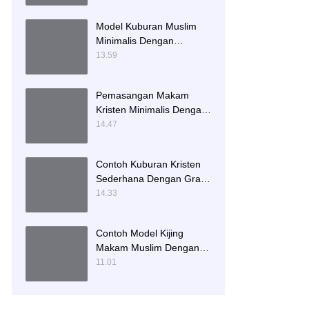
Model Kuburan Muslim
Minimalis Dengan
Kaligrafi dan Tempat
13.59
Bunga
Pemasangan Makam
Kristen Minimalis Dengan
Batu Granit Hitam
14.47
Contoh Kuburan Kristen
Sederhana Dengan Granit
Hitam
14.33
Contoh Model Kijing
Makam Muslim Dengan
Nisan Patok Pipih
11.01